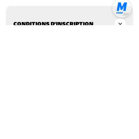
CONDITIONS D'INSCRIPTION
S’INSCRIRE
Mon compte
Les ateliers pour
8
août
, 2026
-
7
août
, 2027
< PRÉCÉDENT
AUJOURD'HUI
SUIVANT >