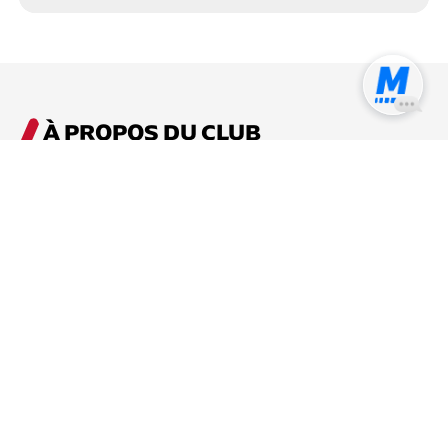
À PROPOS DU CLUB
Le Club ALLIANCE athlétisme, anciennement Club
d’Athlétisme de Vaudreuil-Dorion, s’adresse aux
athlètes de tous niveaux, qu’ils soient débutants ou
expérimentés,
L'athlétisme est le théâtre où se jouent les exploits
humains. Des sprints fulgurants aux sauts vertigineux,
des lancers puissants aux courses d'endurance,
chaque discipline met en lumière la puissance, la
technique et la détermination des athlètes. Sur la